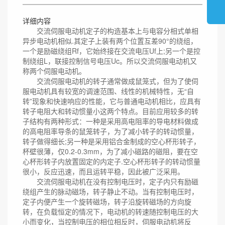
详细内容
交流伺服电动机定子的构造基本上与电容分相式单相
异步电动机相似.其定子上装有两个位置互差90°的绕组，
一个是励磁绕组Rf，它始终接在交流电压Uf上;另一个是控
制绕组L，联接控制信号电压Uc。所以交流伺服电动机又
称两个伺服电动机。
交流伺服电动机的转子通常做成鼠笼式，但为了使伺
服电动机具有较宽的调速范围、线性的机械特性，无“自
转”现象和快速响应的性能，它与普通电动机相比，应具有
转子电阻大和转动惯量小这两个特点。目前应用较多的转
子结构有两种形式：一种是采用高电阻率的导电材料做成
的高电阻率导条的鼠笼转子，为了减小转子的转动惯量，
转子做得细长;另一种是采用铝合金制成的空心杯形转子，
杯壁很薄，仅0.2-0.3mm，为了减小磁路的磁阻，要在空
心杯形转子内放置固定的内定子.空心杯形转子的转动惯量
很小，反应迅速，而且运转平稳，因此被广泛采用。
交流伺服电动机在没有控制电压时，定子内只有励磁
绕组产生的脉动磁场，转子静止不动。当有控制电压时，
定子内便产生一个旋转磁场，转子沿旋转磁场的方向旋
转，在负载恒定的情况下，电动机的转速随控制电压的大
小而变化，当控制电压的相位相反时，伺服电动机将反