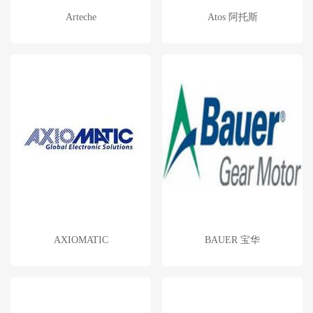
Arteche
Atos 阿托斯
AXIOMATIC
BAUER 宝华