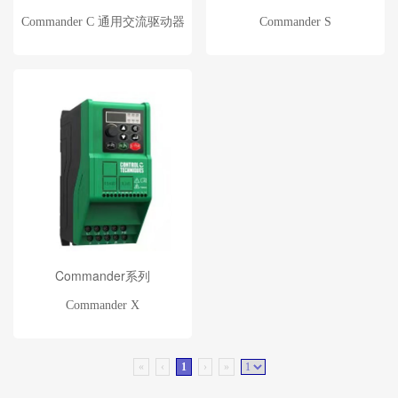
Commander C 通用交流驱动器
Commander S
Commander系列
Commander X
«
‹
1
›
»