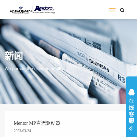
新闻
We pursue the ultimate quality
Mentor MP直流驱动器
2023-03-24