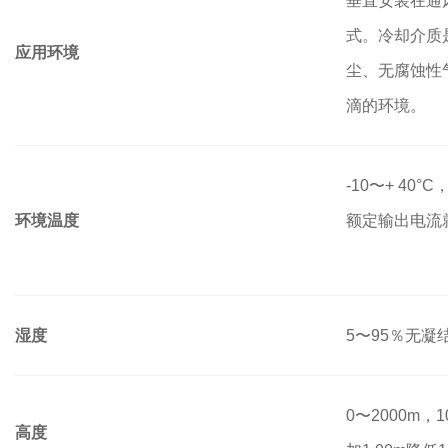
垂直安装在通
式。
冷却介质
应用环境
尘、无腐蚀性
滴的环境。
-10〜+ 40
环境温度
额定输出电流
湿度
5〜95％无凝
0〜2000m
高度